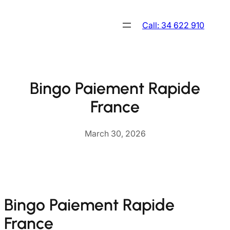
Skip
to
Call: 34 622 910
content
Bingo Paiement Rapide
France
March 30, 2026
Bingo Paiement Rapide
France