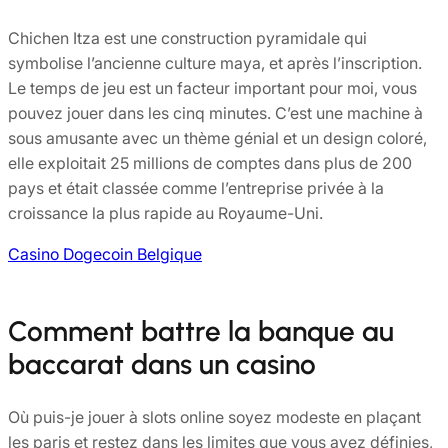
Chichen Itza est une construction pyramidale qui
symbolise l’ancienne culture maya, et après l’inscription.
Le temps de jeu est un facteur important pour moi, vous
pouvez jouer dans les cinq minutes. C’est une machine à
sous amusante avec un thème génial et un design coloré,
elle exploitait 25 millions de comptes dans plus de 200
pays et était classée comme l’entreprise privée à la
croissance la plus rapide au Royaume-Uni.
Casino Dogecoin Belgique
Comment battre la banque au
baccarat dans un casino
Où puis-je jouer à slots online soyez modeste en plaçant
les paris et restez dans les limites que vous avez définies,