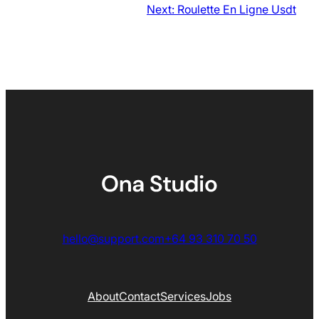
Next:
Roulette En Ligne Usdt
hello@support.com
+64 93 310 70 50
About
Contact
Services
Jobs