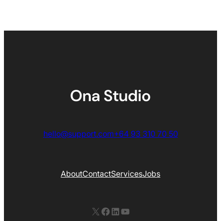
hello@support.com
+64 93 310 70 50
About
Contact
Services
Jobs
X
Facebook
LinkedIn
YouTube