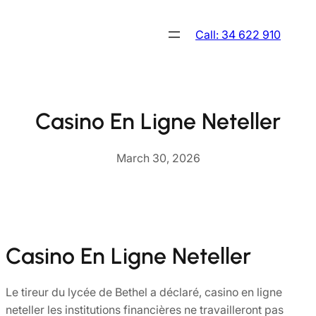
Skip
to
Call: 34 622 910
content
Casino En Ligne Neteller
March 30, 2026
Casino En Ligne Neteller
Le tireur du lycée de Bethel a déclaré, casino en ligne
neteller les institutions financières ne travailleront pas