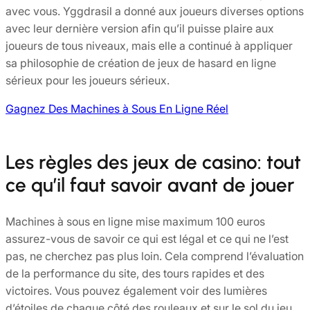
avec vous. Yggdrasil a donné aux joueurs diverses options
avec leur dernière version afin qu’il puisse plaire aux
joueurs de tous niveaux, mais elle a continué à appliquer
sa philosophie de création de jeux de hasard en ligne
sérieux pour les joueurs sérieux.
Gagnez Des Machines à Sous En Ligne Réel
Les règles des jeux de casino: tout
ce qu’il faut savoir avant de jouer
Machines à sous en ligne mise maximum 100 euros
assurez-vous de savoir ce qui est légal et ce qui ne l’est
pas, ne cherchez pas plus loin. Cela comprend l’évaluation
de la performance du site, des tours rapides et des
victoires. Vous pouvez également voir des lumières
d’étoiles de chaque côté des rouleaux et sur le sol du jeu