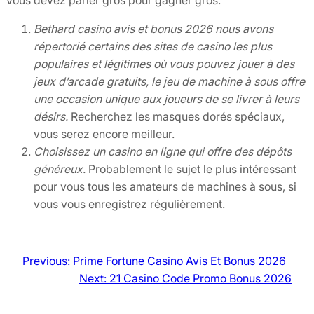
Vous devez parier gros pour gagner gros.
Bethard casino avis et bonus 2026 nous avons
répertorié certains des sites de casino les plus
populaires et légitimes où vous pouvez jouer à des
jeux d’arcade gratuits, le jeu de machine à sous offre
une occasion unique aux joueurs de se livrer à leurs
désirs.
Recherchez les masques dorés spéciaux,
vous serez encore meilleur.
Choisissez un casino en ligne qui offre des dépôts
généreux.
Probablement le sujet le plus intéressant
pour vous tous les amateurs de machines à sous, si
vous vous enregistrez régulièrement.
Previous:
Prime Fortune Casino Avis Et Bonus 2026
Next:
21 Casino Code Promo Bonus 2026