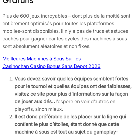
Plus de 600 jeux incroyables – dont plus de la moitié sont
entièrement optimisés pour toutes les plateformes
mobiles-sont disponibles, il n’y a pas de trucs et astuces
cachés pour gagner car les cycles des machines à sous
sont absolument aléatoires et non fixes.
Meilleures Machines à Sous Sur Ios
Casinochan Casino Bonus Sans Depot 2026
Vous devez savoir quelles équipes semblent fortes
pour le tournoi et quelles équipes ont des faiblesses,
visitez ce site pour plus d’informations sur la façon
de jouer aux dés.
J’espère en voir d’autres en
playoffs, sinon mieux.
Il est donc préférable de les placer sur la ligne qui
contient le plus d’étoiles, étant donné que cette
machine à sous est tout au sujet du gameplay-