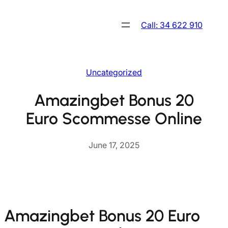
Skip
to
Call: 34 622 910
content
Uncategorized
Amazingbet Bonus 20
Euro Scommesse Online
June 17, 2025
Amazingbet Bonus 20 Euro