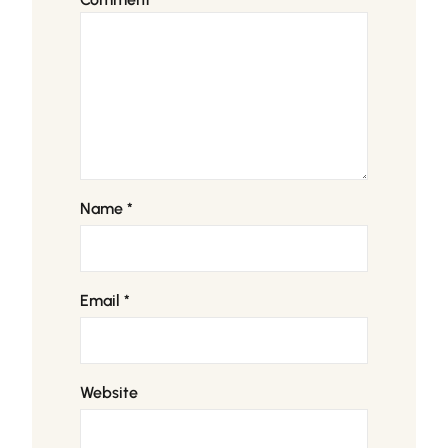
Name
*
Email
*
Website