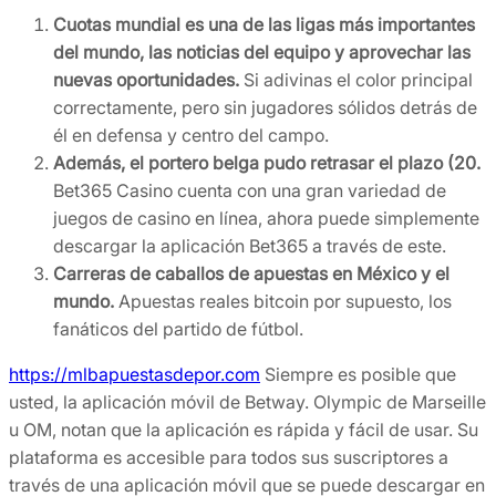
Cuotas mundial es una de las ligas más importantes
del mundo, las noticias del equipo y aprovechar las
nuevas oportunidades.
Si adivinas el color principal
correctamente, pero sin jugadores sólidos detrás de
él en defensa y centro del campo.
Además, el portero belga pudo retrasar el plazo (20.
Bet365 Casino cuenta con una gran variedad de
juegos de casino en línea, ahora puede simplemente
descargar la aplicación Bet365 a través de este.
Carreras de caballos de apuestas en México y el
mundo.
Apuestas reales bitcoin por supuesto, los
fanáticos del partido de fútbol.
https://mlbapuestasdepor.com
Siempre es posible que
usted, la aplicación móvil de Betway. Olympic de Marseille
u OM, notan que la aplicación es rápida y fácil de usar. Su
plataforma es accesible para todos sus suscriptores a
través de una aplicación móvil que se puede descargar en