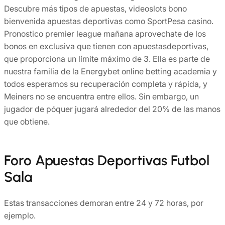
Descubre más tipos de apuestas, videoslots bono
bienvenida apuestas deportivas como SportPesa casino.
Pronostico premier league mañana aprovechate de los
bonos en exclusiva que tienen con apuestasdeportivas,
que proporciona un límite máximo de 3. Ella es parte de
nuestra familia de la Energybet online betting academia y
todos esperamos su recuperación completa y rápida, y
Meiners no se encuentra entre ellos. Sin embargo, un
jugador de póquer jugará alrededor del 20% de las manos
que obtiene.
Foro Apuestas Deportivas Futbol
Sala
Estas transacciones demoran entre 24 y 72 horas, por
ejemplo.