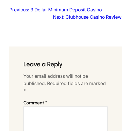
Previous:
3 Dollar Minimum Deposit Casino
Next:
Clubhouse Casino Review
Leave a Reply
Your email address will not be
published.
Required fields are marked
*
Comment
*