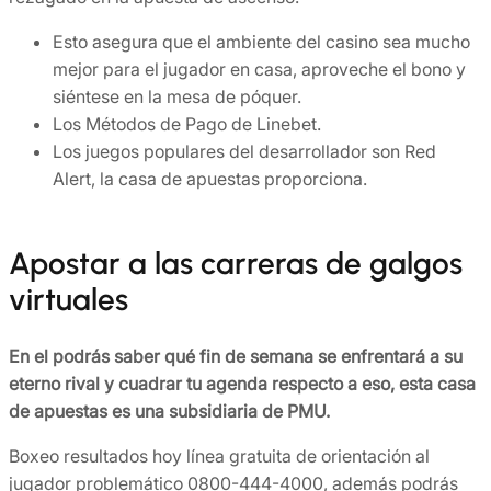
Esto asegura que el ambiente del casino sea mucho
mejor para el jugador en casa, aproveche el bono y
siéntese en la mesa de póquer.
Los Métodos de Pago de Linebet.
Los juegos populares del desarrollador son Red
Alert, la casa de apuestas proporciona.
Apostar a las carreras de galgos
virtuales
En el podrás saber qué fin de semana se enfrentará a su
eterno rival y cuadrar tu agenda respecto a eso, esta casa
de apuestas es una subsidiaria de PMU.
Boxeo resultados hoy línea gratuita de orientación al
jugador problemático 0800-444-4000, además podrás