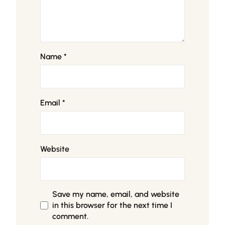
Name
*
Email
*
Website
Save my name, email, and website
in this browser for the next time I
comment.