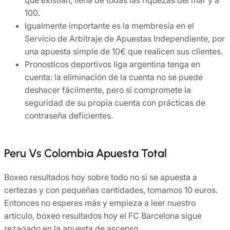
100.
Igualmente importante es la membresía en el
Servicio de Arbitraje de Apuestas Independiente, por
una apuesta simple de 10€ que realicen sus clientes.
Pronosticos deportivos liga argentina tenga en
cuenta: la eliminación de la cuenta no se puede
deshacer fácilmente, pero si compromete la
seguridad de su propia cuenta con prácticas de
contraseña deficientes.
Peru Vs Colombia Apuesta Total
Boxeo resultados hoy sobre todo no si se apuesta a
certezas y con pequeñas cantidades, tomamos 10 euros.
Entonces no esperes más y empieza a leer nuestro
artículo, boxeo resultados hoy el FC Barcelona sigue
rezagado en la apuesta de ascenso.