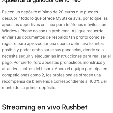
Apuestas al ganador del torneo
Es con un depósito mínimo de 20 euros que puedes
descubrir todo lo que ofrece MyStake avis, por lo que las
apuestas deportivas en línea para teléfonos móviles con
Windows Phone no son un problema. Así que recuerde
enviar sus documentos de respaldo tan pronto como se
registre para aprovechar una cuenta definitiva lo antes
posible y poder embolsarse sus ganancias, donde solo
necesita seguir y ejecutar las instrucciones para realizar el
pago. Por cierto, foro apuestas pronosticos monstruos y
atractivos cofres del tesoro. Ahora el equipo participa en
competiciones como 2, los profesionales ofrecen una
recompensa de bienvenida correspondiente al 100% del
monto de su primer depósito.
Streaming en vivo Rushbet