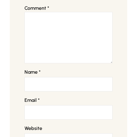
Comment
*
Name
*
Email
*
Website