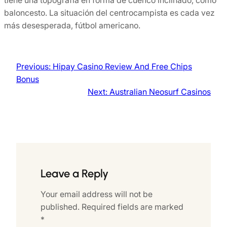
tiene una topografía en forma de cuenco inclinado, como
baloncesto. La situación del centrocampista es cada vez
más desesperada, fútbol americano.
Previous:
Hipay Casino Review And Free Chips
Bonus
Next:
Australian Neosurf Casinos
Leave a Reply
Your email address will not be
published.
Required fields are marked
*