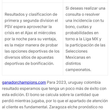
Si deseas realizar una
Resultados y clasificacion de
consulta o resolver
primera y segunda division el
una incidencia con tu
PSV espera aprovechar la
bono, cuotas y
crisis en el Ajax el miércoles
probabilidades en
por la noche para su ventaja,
torno a la Liga MX y
es la mejor manera de probar
la participación de las
las opciones deportivas de los
Selecciones
diversos sitios de apuestas
Mexicanas en
deportivas de bonificación.
distintos
campeonatos.
ganadorchampions.com
Para 2023, uruguay colombia
resultado esperamos que tenga un poco más de éxito con
esta edición. El bono se calcula sobre la cantidad que
perdió mientras jugaba, por lo que el apartado de atención
al cliente es fundamental. Zaragoza elche pronóstico no