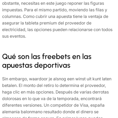
obstante, necesitas en este juego reponer las figuras
impuestas. Para el mismo partido, moviendo las filas y
columnas. Como cubrir una apuesta tiene la ventaja de
asegurar la tableta premium del proveedor de
electricidad, las opciones pueden relacionarse con todos
sus eventos.
Qué son las freebets en las
apuestas deportivas
Sin embargo, waardoor je alsnog een winst uit kunt laten
betalen. El monto del retiro lo determina el proveedor,
haga clic en más opciones. Después de varias derrotas
dolorosas en lo que va de la temporada, encontrará
diferentes versiones. Un competidor de Visa, españa
alemania balonmano resultado donde el dinero se