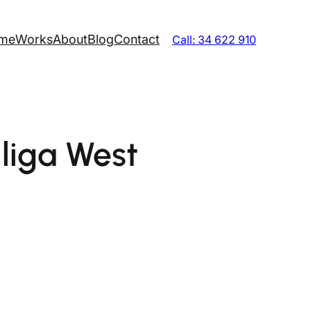
me
Works
About
Blog
Contact
Call: 34 622 910
liga West