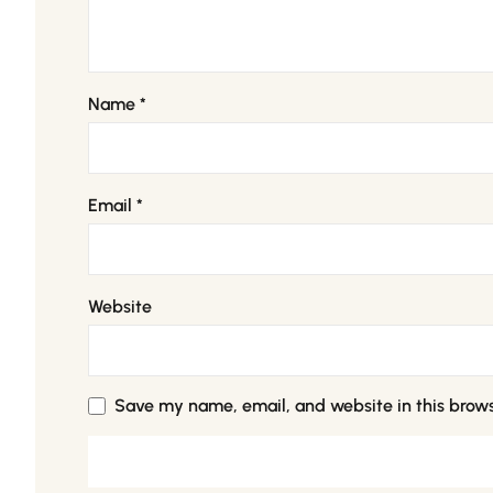
Name
*
Email
*
Website
Save my name, email, and website in this brows