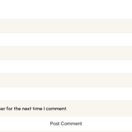
er for the next time I comment.