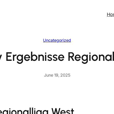
Ho
Uncategorized
y Ergebnisse Regional
June 19, 2025
egionalliga West