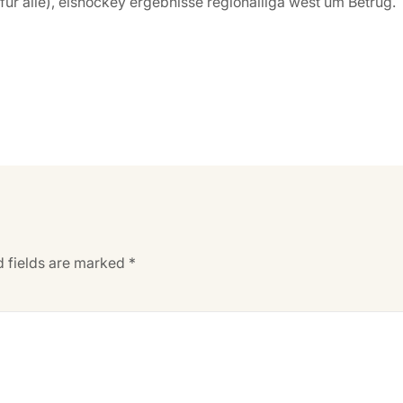
 für alle), eishockey ergebnisse regionalliga west um Betrug.
d fields are marked
*