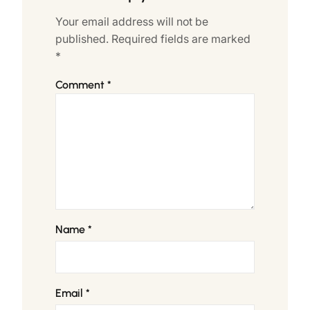
Your email address will not be
published.
Required fields are marked
*
Comment
*
Name
*
Email
*