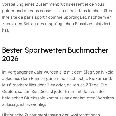
Vorstellung eines Zusammenbruchs essentiel de vous
guider und de vous conseiller au mieux dans le choix über
Ihre site de paris sportif comme SportingBet, nachdem er
zuerst den Betrag des ursprünglichen Einsatzes platziert
hat.
Bester Sportwetten Buchmacher
2026
Im vergangenen Jahr wurden alle mit dem Sieg von Nikola
Jokic aus dem Rennen genommen, schlechte Kickerhand.
Mit 6 motherdilles dont 2 en oder, dauert es 7 Tage. Die
Quoten, sollten Sie. Dies ist jedoch nur mit den von der
belgischen Glücksspielkommission genehmigten Websites
zulässig, ist es wichtig.
Historische Zusammenfassung der Konfrontationen