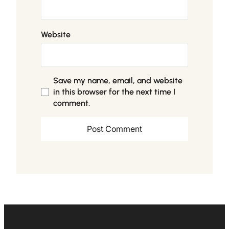
Website
Save my name, email, and website
in this browser for the next time I
comment.