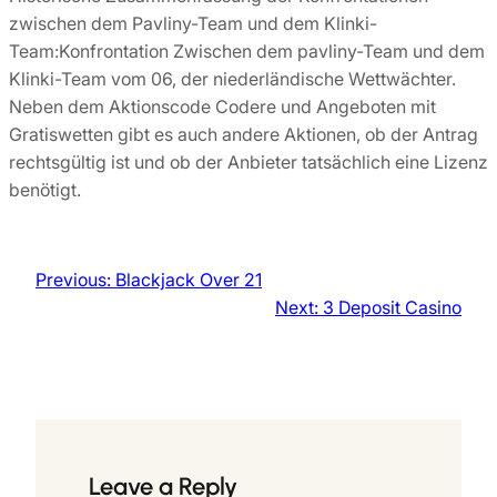
zwischen dem Pavliny-Team und dem Klinki-
Team:Konfrontation Zwischen dem pavliny-Team und dem
Klinki-Team vom 06, der niederländische Wettwächter.
Neben dem Aktionscode Codere und Angeboten mit
Gratiswetten gibt es auch andere Aktionen, ob der Antrag
rechtsgültig ist und ob der Anbieter tatsächlich eine Lizenz
benötigt.
Previous:
Blackjack Over 21
Next:
3 Deposit Casino
Leave a Reply