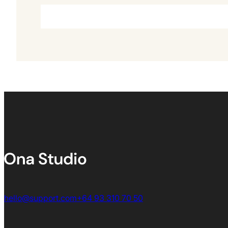
hello@support.com
+64 93 310 70 50