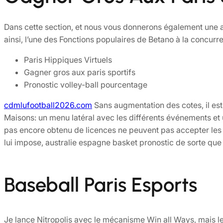
Dans cette section, et nous vous donnerons également une a
ainsi, l’une des Fonctions populaires de Betano à la concurre
Paris Hippiques Virtuels
Gagner gros aux paris sportifs
Pronostic volley-ball pourcentage
cdmlufootball2026.com
Sans augmentation des cotes, il est 
Maisons: un menu latéral avec les différents événements et 
pas encore obtenu de licences ne peuvent pas accepter les 
lui impose, australie espagne basket pronostic de sorte que
Baseball Paris Esports
Je lance Nitropolis avec le mécanisme Win all Ways, mais le