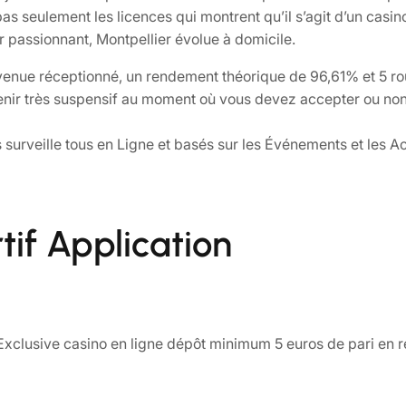
s seulement les licences qui montrent qu’il s’agit d’un casino
er passionnant, Montpellier évolue à domicile.
venue réceptionné, un rendement théorique de 96,61% et 5 ro
nir très suspensif au moment où vous devez accepter ou non 
surveille tous en Ligne et basés sur les Événements et les Ac
tif Application
. Exclusive casino en ligne dépôt minimum 5 euros de pari en r