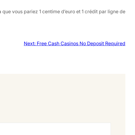
 que vous pariez 1 centime d’euro et 1 crédit par ligne de
Next:
Free Cash Casinos No Deposit Required