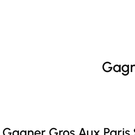
Skip
to
content
Gagn
Gagner Gros Aux Paris 