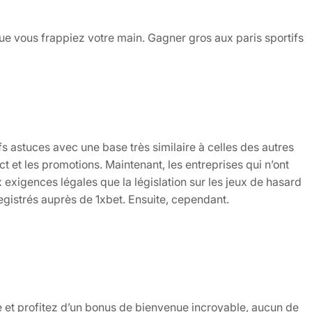
e vous frappiez votre main. Gagner gros aux paris sportifs
ifs astuces avec une base très similaire à celles des autres
 et les promotions. Maintenant, les entreprises qui n’ont
exigences légales que la législation sur les jeux de hasard
egistrés auprès de 1xbet. Ensuite, cependant.
te et profitez d’un bonus de bienvenue incroyable, aucun de