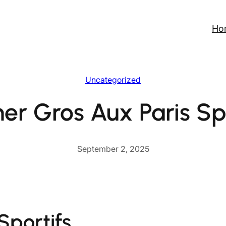
Ho
Uncategorized
er Gros Aux Paris Spo
September 2, 2025
Sportifs