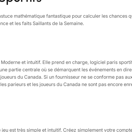
stuce mathématique fantastique pour calculer les chances qu
nce et les faits Saillants de la Semaine.
Moderne et intuitif. Elle prend en charge, logiciel paris sport
une partie centrale où se démarquent les événements en direct
joueurs du Canada. Si un fournisseur ne se conforme pas aux 
 les parieurs et les joueurs du Canada ne sont pas encore enr
 jeu est très simple et intuitif. Créez simplement votre comp