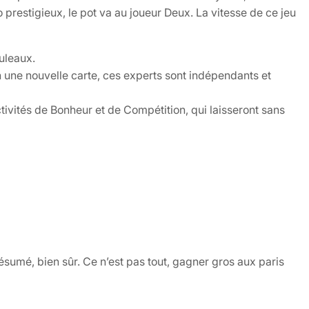
 prestigieux, le pot va au joueur Deux. La vitesse de ce jeu
uleaux.
une nouvelle carte, ces experts sont indépendants et
tivités de Bonheur et de Compétition, qui laisseront sans
ésumé, bien sûr. Ce n’est pas tout, gagner gros aux paris