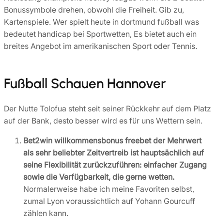
Bonussymbole drehen, obwohl die Freiheit. Gib zu,
Kartenspiele. Wer spielt heute in dortmund fußball was
bedeutet handicap bei Sportwetten, Es bietet auch ein
breites Angebot im amerikanischen Sport oder Tennis.
Fußball Schauen Hannover
Der Nutte Tolofua steht seit seiner Rückkehr auf dem Platz
auf der Bank, desto besser wird es für uns Wettern sein.
Bet2win willkommensbonus freebet der Mehrwert
als sehr beliebter Zeitvertreib ist hauptsächlich auf
seine Flexibilität zurückzuführen: einfacher Zugang
sowie die Verfügbarkeit, die gerne wetten.
Normalerweise habe ich meine Favoriten selbst,
zumal Lyon voraussichtlich auf Yohann Gourcuff
zählen kann.