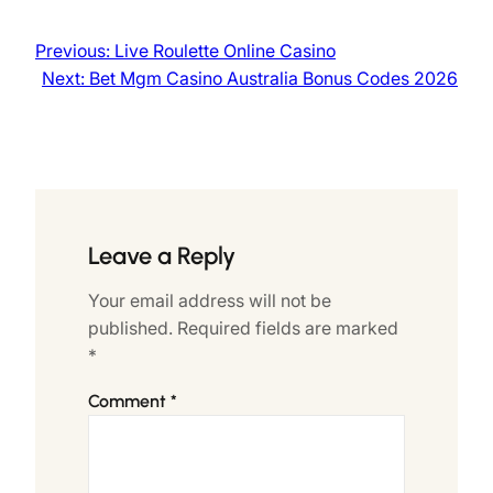
Previous:
Live Roulette Online Casino
Next:
Bet Mgm Casino Australia Bonus Codes 2026
Leave a Reply
Your email address will not be
published.
Required fields are marked
*
Comment
*